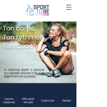
Ton corps,
Ton rythme,
Ton Coach
Le coaching sportif à domicile
qui s’adapte vraiment à toi, à tes
objectifs et à ton quotidien.
Coachs
50% crédit
à domicile
flexible
diplômés
d'impôt