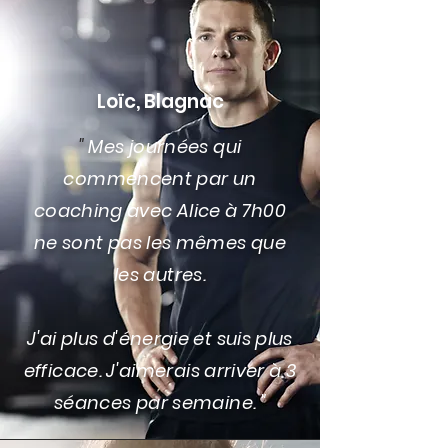
Loïc, Blagnac
"
Mes journées qui
commencent par un
coaching avec Alice à 7h00
ne sont pas les mêmes que
les autres.
J'ai plus d'énergie et suis plus
efficace. J'aimerais arriver à 3
séances par semaine. "