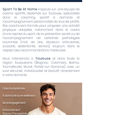
Sport To Be At Home
s’appuie sur une équipe de
coachs sportifs diplômés sur Toulouse, spécialisés
dans le coaching sportif à domicile et
l’accompagnement personnalisé de tous les profils.
Nos coachs sont formés pour proposer une activité
physique adaptée, notamment dans le cadre
d’une reprise du sport, de la prévention santé ou de
l’accompagnement de certaines pathologies
courantes (mal de dos, douleurs articulaires,
surpoids, sédentarité, seniors), toujours dans le
respect des recommandations médicales.
Nous intervenons à
Toulouse
et dans toute la
région toulousaine (Blagnac, Colomiers, Balma,
Tournefeuille, Muret, Portet-sur-Garonne), avec un
suivi sécurisé, individualisé et évolutif, directement
à votre domicile.
Coachs diplômés
A domicile ou en extérieur
Sans engagement
Entraînement
Duo ou Trio possible