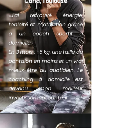
Carla, Toulouse
«J’ai retrouvé énergie,
tonicité et motivation grâce
à un coach sportif à
domicile.
En 3 mois : –5 kg, une taille de
pantalon en moins et un vrai
mieux-être au quotidien. Le
coaching à domicile est
devenu mon meilleur
investissement santé. »