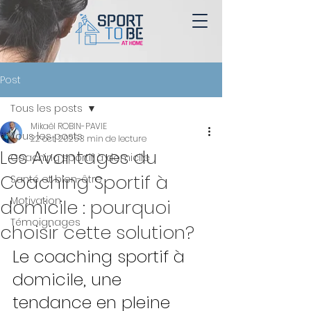
Post
Tous les posts
Mikaël ROBIN-PAVIE
Tous les posts
22 oct. 2025
3 min de lecture
Les Avantages du
Coaching sportif à domicile
Coaching Sportif à
Santé et bien-être
Motivation
domicile : pourquoi
Témoignages
choisir cette solution?
Le coaching sportif à 
domicile, une 
tendance en pleine 