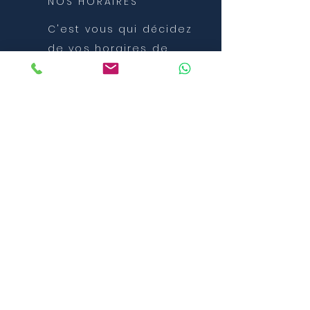
NOS HORAIRES
C'est vous qui décidez
de vos horaires de
coaching
NOUS
CONTACTER
T:
06 36 43 38 53
sporttobeathome@gmail.com