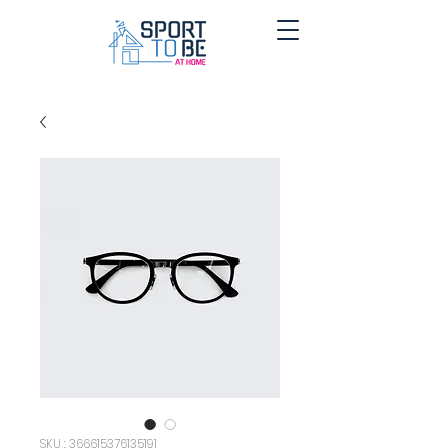
SKU : 366615376135191