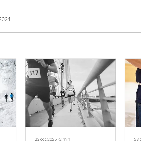
 2024
23 oct. 2025
∙
2
min
23 