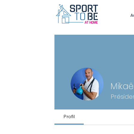
A
Mikaë
Préside
Profil