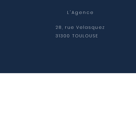
immunité 🌟. 🌬️ L’hiver :
une période clé pour
L'Agence
votre santé En hiver,
notre organisme est
28, rue Velasquez
mis à rude épreuve :
variations de
31300 TOULOUSE
températures, fatigue...