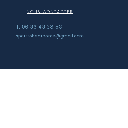
aucoup pensent
en s’entraînant, ils
NOUS CONTACTER
uvent continuer à
nger n’importe quoi.
T: 06 36 43 38 53
eur fatale ! Pour
dre du...
sporttobeathome@gmail.com