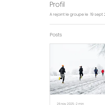
Profil
A rejoint le groupe le : 19 sept.
Posts
26 nov. 2025
∙
2
min