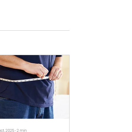
oct. 2025
∙
2
min