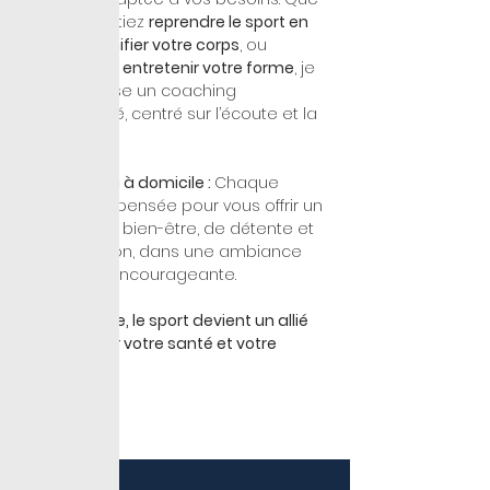
vous souhaitiez 
reprendre le sport en 
douceur
, 
tonifier votre corps
, ou 
simplement 
entretenir votre forme
, je 
vous propose un coaching 
personnalisé, centré sur l’écoute et la 
progression.
🏠 
Coaching à domicile : 
Chaque 
séance est pensée pour vous offrir un 
moment de bien-être, de détente et 
de motivation, dans une ambiance 
positive et encourageante.
🌟 
Avec Laure, le sport devient un allié 
durable pour votre santé et votre 
équilibre.