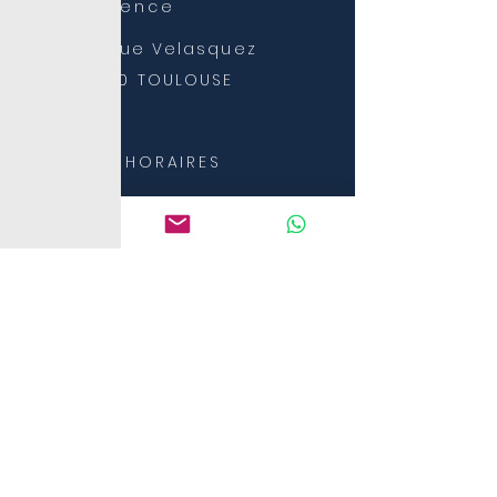
L'Agence
28, rue Velasquez
31300 TOULOUSE
NOS HORAIRES
C'est vous qui décidez
de vos horaires de
coaching
NOUS
CONTACTER
T:
06 36 43 38 53
sporttobeathome@gmail.com