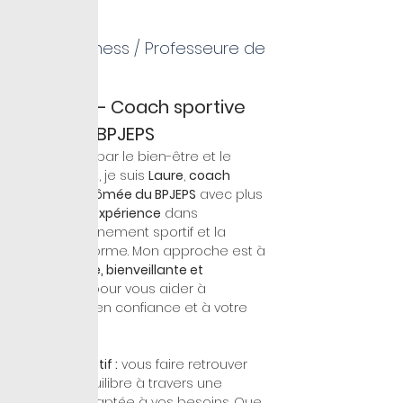
Laure
Coach Fitness / Professeure de
Pilates 1
🌸 
Laure – Coach sportive 
certifiée BPJEPS
Passionnée par le bien-être et le 
mouvement, je suis 
Laure
, 
coach 
sportive diplômée du BPJEPS
 avec plus 
de 
15 ans d’expérience
 dans 
l’accompagnement sportif et la 
remise en forme. Mon approche est à 
la fois 
douce, bienveillante et 
motivante
, pour vous aider à 
progresser en confiance et à votre 
rythme.
💪 
Mon objectif :
 vous faire retrouver 
plaisir et équilibre à travers une 
pratique adaptée à vos besoins. Que 