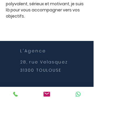
polyvalent, sérieux et motivant, je suis 
là pour vous accompagner vers vos 
objectifs.
L'Agence
28, rue Velasquez
31300 TOULOUSE
NOS HORAIRES
C'est vous qui décidez
de vos horaires de
coaching