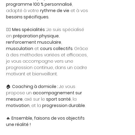
programme 100 % personnalisé
, 
adapté à votre 
rythme de vie
 et à vos 
besoins spécifiques
.
🏋️‍♀️ 
Mes spécialités :
Je suis spécialisé 
en 
préparation physique
, 
renforcement musculaire
, 
musculation
 et 
cours collectifs
. Grâce 
à des méthodes variées et efficaces, 
je vous accompagne vers une 
progression continue, dans un cadre 
motivant et bienveillant.
🏠 
Coaching à domicile : 
Je vous 
propose un 
accompagnement sur 
mesure
, axé sur le 
sport santé
, la 
motivation
, et la 
progression durable
.
🔥 
Ensemble, faisons de vos objectifs 
une réalité !