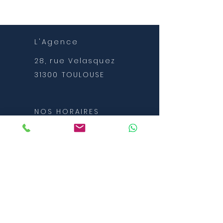
L'Agence
28, rue Velasquez
31300 TOULOUSE
NOS HORAIRES
C'est vous qui décidez
de vos horaires de
coaching
NOUS
CONTACTER