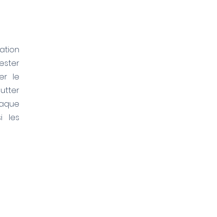
ation
rester
er le
utter
aque
i les