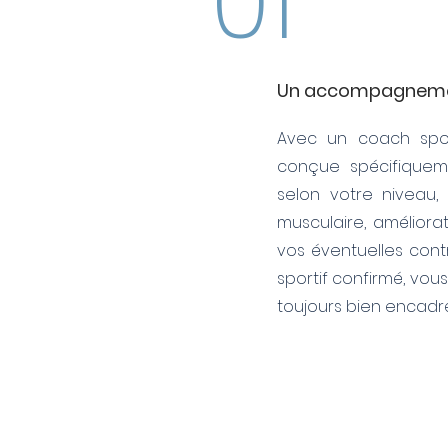
01
Un accompagnement
Avec un coach spor
conçue spécifiquem
selon votre niveau,
musculaire, améliora
vos éventuelles con
sportif confirmé, vou
toujours bien encadré