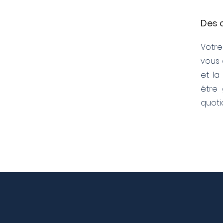
Des 
Votre
vous 
et la
être 
quoti