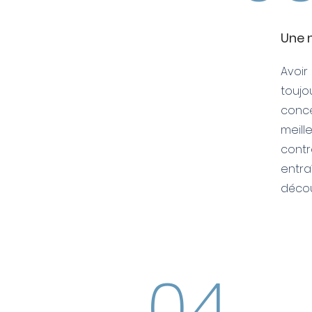
Une 
Avoir
toujo
conc
meill
cont
entr
déco
04