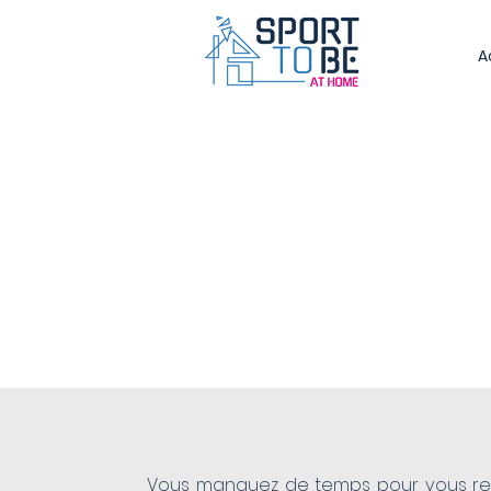
A
Coaching Sportif à Domicile
Séances personnalisées av
un Coach Diplômé
Toulouse / Occitanie
Vous manquez de temps pour vous rend